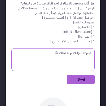
هل أنت مستعد للانطلاق نحو آفاق جديدة من النجاح؟
فريق "اعلن لي" متحمس للتعرف على رؤيتك ومساعدتك في
تحقيقها. تواصل معنا اليوم لتبدأ رحلة التميز.
[
تواصل معنا الآن
] أو [
اطلب استشارة
]
معلومات الاتصال:
* [
الواتساب
]
]
info@a3lenle.com
* [
* [
اتصل بنا
]
* [
حسابات التواصل الاجتماعي
]
إرسال