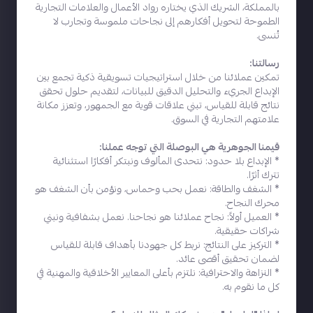
بالمملكة، الشريك الذي يختاره رواد الأعمال والعلامات التجارية
الطموحة لتحويل أفكارهم إلى نجاحات ملموسة وتجارب لا
تُنسى.
رسالتنا:
تمكين عملائنا من خلال استراتيجيات تسويقية ذكية تجمع بين
الإبداع الجريء والتحليل الدقيق للبيانات، لتقديم حلول تحقق
نتائج قابلة للقياس، تبني علاقات قوية مع الجمهور، وتعزز مكانة
علامتهم التجارية في السوق.
قيمنا الجوهرية هي البوصلة التي توجه عملنا:
* الإبداع بلا حدود: نتحدى المألوف ونبتكر أفكارًا استثنائية
تترك أثرًا.
* الشغف والطاقة: نعمل بحب وحماس، ونؤمن بأن الشغف هو
محرك النجاح.
* العميل أولاً: نجاح عملائنا هو نجاحنا. نعمل بشفافية ونبني
شراكات حقيقية.
* التركيز على النتائج: نربط كل جهودنا بأهداف قابلة للقياس
لضمان تحقيق أقصى عائد.
* النزاهة والاحترافية: نلتزم بأعلى المعايير الأخلاقية والمهنية في
كل ما نقوم به.