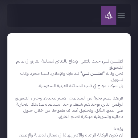
الرئيسية
من نحن
من نحن
اعلـــــن لـــي
حيث يلتقي الإبداع بالنتائج لصناعة الفارق في عالم
التسويق
نحن وكالة "
اعلـــــن لـــي
" للدعاية والإعلان، لسنا مجرد وكالة
تسويق،
بل شركاء نجاح في قلب المملكة العربية السعودية.
فريقنا يضم نخبة من المبدعين، الاستراتيجيين، وخبراء التسويق
الرقمي الذين يوحدهم شغف واحد: مساعدة علامتك التجارية
على النمو، التألق، وتحقيق أهداف طموحة من خلال حلول
دعائية وتسويقية مبتكرة تصنع الفارق.
رؤيتنا:
أن نكون الوكالة الرائدة والأكثر إلهامًا في مجال الدعاية والإعلان