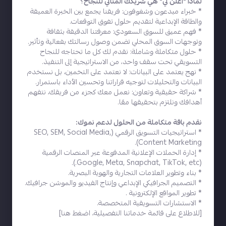
لماذا "اعلن لي" هي شريكك المثالي للنجاح؟
* خبراء مبدعون وشغوفون: فريقنا يجمع بين الخبرة العميقة
والطاقة الإبداعية لتقديم حلول تفوق التوقعات.
* فهم عميق للسوق السعودي: معرفتنا الدقيقة بثقافة
وتوجهات السوق المحلي تضمن وصول رسالتك بفعالية وتأثير.
* حلول متكاملة وشاملة: نقدم لك كل ما تحتاجه للنجاح
التسويقي تحت سقف واحد، من الاستراتيجية إلى التنفيذ.
* نهج يعتمد على البيانات: لا نعتمد على التخمين، بل نستخدم
البيانات والتحليلات لتوجيه قراراتنا وتحسين الأداء باستمرار.
* شراكة حقيقية وتعاون: نعمل معك كجزء من فريقك، نتفهم
أهدافك ونلتزم بتحقيقها معًا.
نقدم باقة متكاملة من الحلول لدعم نموك:
* استراتيجيات التسويق الرقمي (SEO, SEM, Social Media,
Content Marketing).
* إدارة الحملات الإعلانية المدفوعة عبر المنصات الرقمية
(Google, Meta, Snapchat, TikTok, etc.).
* بناء وتطوير العلامات التجارية والهوية البصرية.
* التصميم الجرافيكي الإبداعي وإنتاج الفيديو والموشن جرافيك.
* تطوير المواقع الإلكترونية .
* الاستشارات التسويقية المتخصصة.
[للاطلاع على قائمة خدماتنا التفصيلية،
اضغط هنا
]