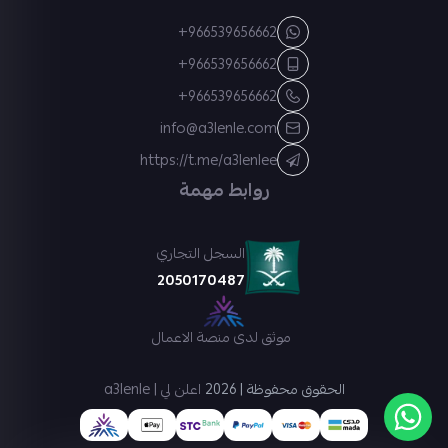
+966539656662
+966539656662
+966539656662
info@a3lenle.com
https://t.me/a3lenlee
روابط مهمة
السجل التجاري
2050170487
موثق لدى منصة الاعمال
الحقوق محفوظة | 2026
اعلن لي | a3lenle