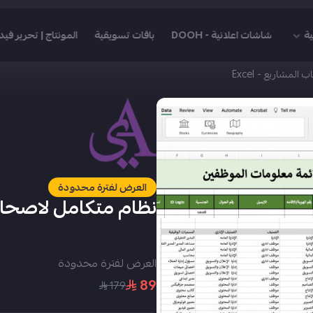
ية
شاشات اعلانية - DOOH
باقات تسويقية
المونتاج | تحرير فيد
لمشاريع - Excel
العرض لفترة محدودة
نظام متكامل لاصحاب ال
العرض لفترة محدودة
89
179