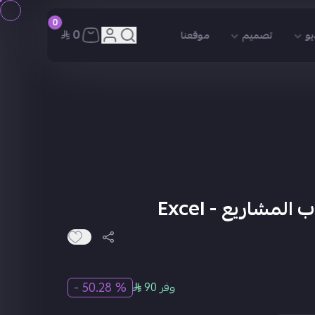
0
0
يو
تصميم
موقعنا
مشاريع - Excel
% 50.28 -
وفر 90