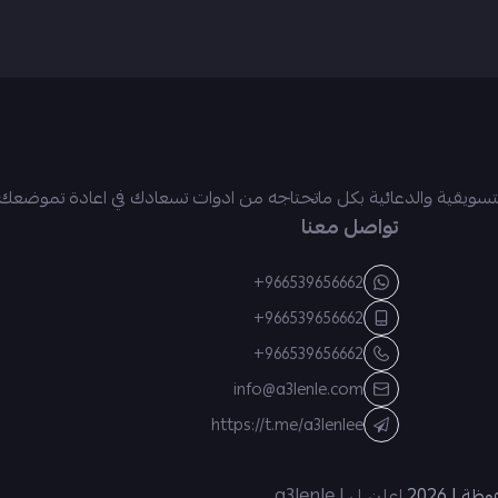
ويقية والدعائية بكل ماتحتاجه من ادوات تسعادك في اعادة تموضعك بال
تواصل معنا
+966539656662
+966539656662
+966539656662
info@a3lenle.com
https://t.me/a3lenlee
 | 2026
اعلن لي | a3lenle