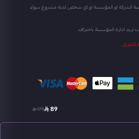
بة الشركة او المؤسسة او اي شخص لديه مشروع سواء
ت تريد ادارة المؤسسة باحتراف.
 للتنزيل
89
179