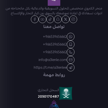
متجر الكتروني متخصص للحلول التسويقية والدعائية بكل ماتحتاجه من
ادوات تسعادك في اعادة تموضعك بالسوق بين كبار التجار والإكتساح.
تواصل معنا
+966539656662
+966539656662
+966539656662
info@a3lenle.com
https://t.me/a3lenlee
روابط مهمة
السجل التجاري
2050170487